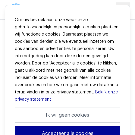
Om uw bezoek aan onze website zo
gebruiksvriendelijk en persoonlijk te maken plaatsen
wij functionele cookies. Daarnaast plaatsen we
Reactietermijnen
cookies van derden die we eventueel inzetten om
ons aanbod en advertenties te personaliseren. Uw
internetgedrag kan door deze derden gevolgd
Noot: Wij distribueren onze verzekeringen via
worden. Door op 'Accepteer alle cookies' te klikken,
Verzekeringsadviseurs. In bepaalde gevallen (bijvoorbeeld in
gaat u akkoord met het gebruik van alle cookies
geval van een klacht) geven wij een reactie rechtstreeks aan
een (eind)klant.
inclusief de cookies van derden. Meer informatie
over cookies en hoe we omgaan met uw data kan u
Wij hanteren de volgende reactietermijnen:
terug vinden in onze privacy statement.
Bekijk onze
1. Het beantwoorden van informatieverzoeken van de klant
privacy statement
over bestaande en nieuwe verzekeringen.
Ik wil geen cookies
Wij beantwoorden informatieverzoeken zo spoedig mogelijk,
uiterlijk binnen vijf werkdagen.
2. Het accepteren van nieuwe verzekeringen en het wijzigen
Accepteer alle cookies