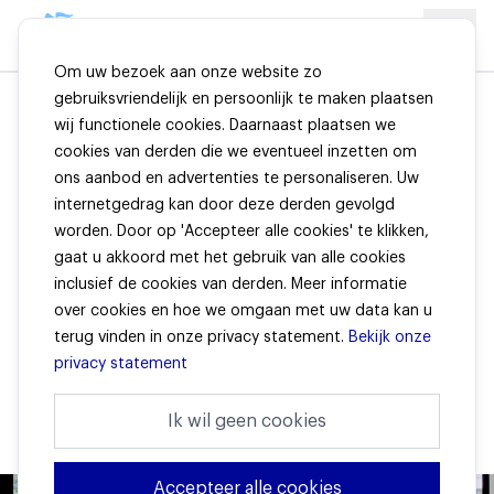
Om uw bezoek aan onze website zo
gebruiksvriendelijk en persoonlijk te maken plaatsen
wij functionele cookies. Daarnaast plaatsen we
Vacatures
cookies van derden die we eventueel inzetten om
ons aanbod en advertenties te personaliseren. Uw
internetgedrag kan door deze derden gevolgd
Solliciteer bij een goed draaiend familiebedrijf, dat zich
worden. Door op 'Accepteer alle cookies' te klikken,
gespecialiseerd heeft in de niches van de verzekeringsmarkt.
gaat u akkoord met het gebruik van alle cookies
Uw privacy en de bescherming van uw persoonsgegevens zijn
inclusief de cookies van derden. Meer informatie
voor ons van groot belang. Hienfeld gebruikt uw
over cookies en hoe we omgaan met uw data kan u
persoonsgegevens enkel voor zover dit nodig is in het kader
terug vinden in onze privacy statement.
Bekijk onze
van het sollicitatieproces en in lijn met de vereisten van de
privacy statement
Algemene Verordening Gegevensbescherming (AVG).
Ik wil geen cookies
Accepteer alle cookies