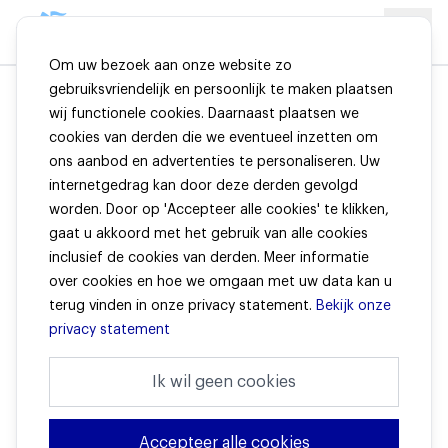
Om uw bezoek aan onze website zo
gebruiksvriendelijk en persoonlijk te maken plaatsen
wij functionele cookies. Daarnaast plaatsen we
Bedrijfskolom
cookies van derden die we eventueel inzetten om
ons aanbod en advertenties te personaliseren. Uw
internetgedrag kan door deze derden gevolgd
Het verzekeringsdomein is vrij complex te noemen. Er bestaan
worden. Door op 'Accepteer alle cookies' te klikken,
verschillende soorten bedrijven die op dit gebied actief zijn.
gaat u akkoord met het gebruik van alle cookies
Hienfeld is bijvoorbeeld een assuradeur. Dit is weer wat anders
dan een verzekeringsadviseur. Om een inzicht te geven hoe de
inclusief de cookies van derden. Meer informatie
verschillende partijen bij een verzekering betrokken zijn, geven
over cookies en hoe we omgaan met uw data kan u
wij hieronder een globale uitleg over de bedrijfskolom van de
terug vinden in onze privacy statement.
Bekijk onze
verzekeringen.
privacy statement
Ik wil geen cookies
Accepteer alle cookies